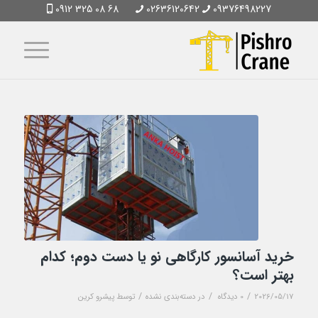
0912 325 08 68
02636120642
09376498227
خرید آسانسور کارگاهی نو یا دست دوم؛ کدام
بهتر است؟
/
/
/
2026/05/17
0 دیدگاه
در
دسته‌بندی نشده
توسط
پیشرو کرین