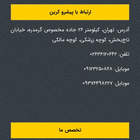
ارتباط با پیشرو کرین
آدرس: تهران، کیلومتر 26 جاده مخصوص گرمدره، خیابان
تاج‌بخش، کوچه زرشکی، کوچه مالکی
تلفن:
02636120642
موبایل:
09123250868
موبایل:
09376498227
تخصص ما