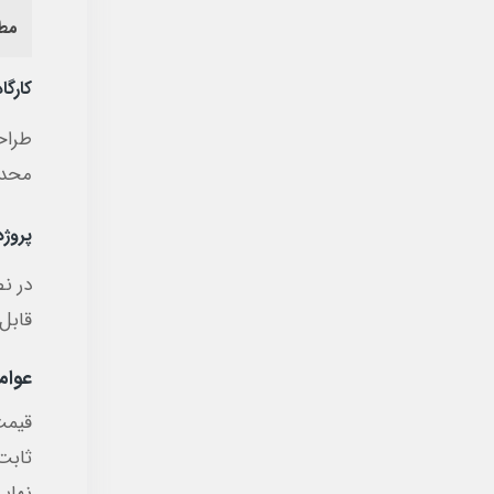
مط
کارگا
طراح
محدو
پروژ
در ن
قابل 
عوام
قیمت
ثابت
نهایی