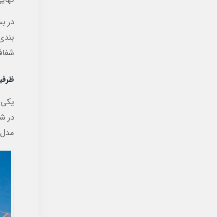
در ب
بندی
شفاف
ظرفیت
یکی 
در شع
مدل ه