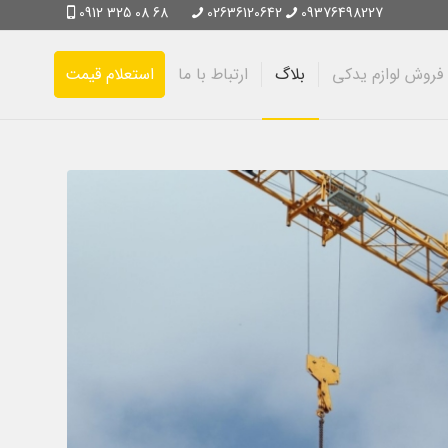
0912 325 08 68
02636120642
09376498227
فروش لوازم یدکی
بلاگ
ارتباط با ما
استعلام قیمت