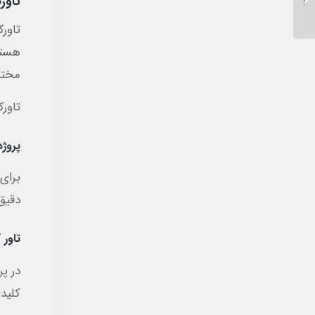
تاور
تن
تاورک
هستند
مختل
تاور
پروژ
برای
دقیق
تاور 
در پ
کلیدی