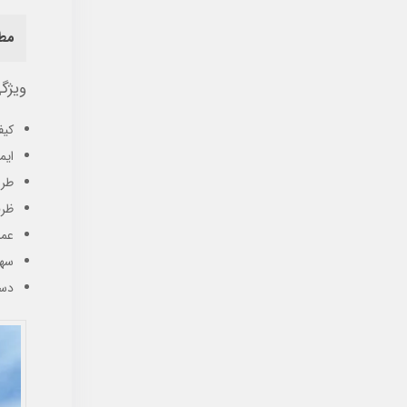
مط
ویژگی
کیف
ایم
طرا
ظرف
عمل
سهو
دست