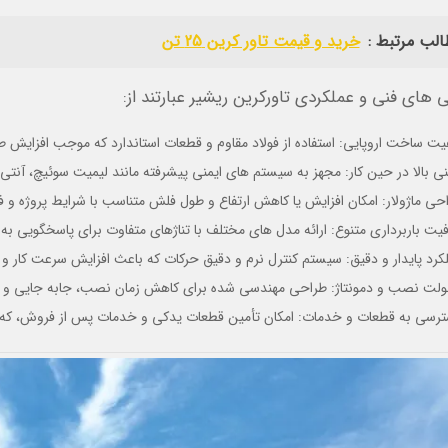
الب مرتبط :
خرید و قیمت تاور کرین 25 تن
 های فنی و عملکردی تاورکرین ریشیر عبارتند از:
یت ساخت اروپایی: استفاده از فولاد مقاوم و قطعات استاندارد که موجب افزایش
نی بالا در حین کار: مجهز به سیستم های ایمنی پیشرفته مانند لیمیت سوئیچ، آنتی 
حی ماژولار: امکان افزایش یا کاهش ارتفاع و طول فلش متناسب با شرایط پروژه و 
یت باربرداری متنوع: ارائه مدل های مختلف با تناژهای متفاوت برای پاسخگویی به
کرد پایدار و دقیق: سیستم کنترل نرم و دقیق حرکات که باعث افزایش سرعت کار و
لت نصب و دمونتاژ: طراحی مهندسی شده برای کاهش زمان نصب، جابه جایی و را
رسی به قطعات و خدمات: امکان تأمین قطعات یدکی و خدمات پس از فروش، که ر